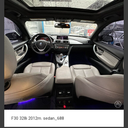
F30 328i 2012m. sedan_688