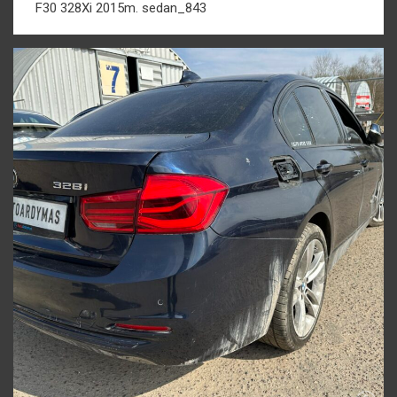
F30 328Xi 2015m. sedan_843