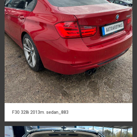
F30 328i 2013m. sedan_883