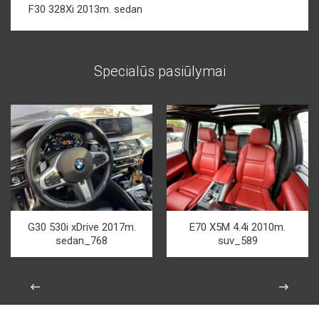
F30 328Xi 2013m. sedan
Specialūs pasiūlymai
G30 530i xDrive 2017m.
E70 X5M 4.4i 2010m.
sedan_768
suv_589