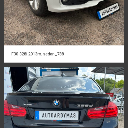
F30 328i 2013m. sedan_788