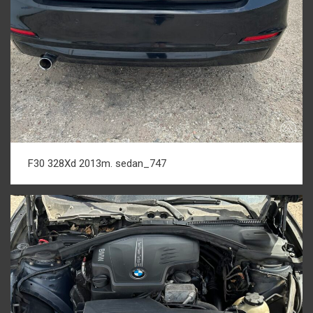
F30 328Xd 2013m. sedan_747