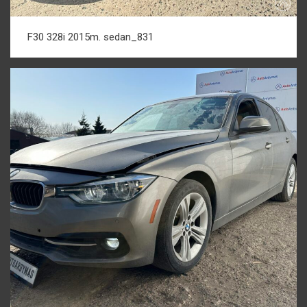
F30 328i 2015m. sedan_831