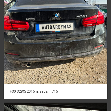
F30 328Xi 2015m. sedan_715