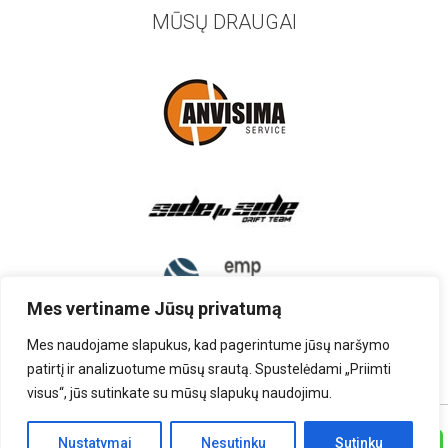
MŪSŲ DRAUGAI
Mes vertiname Jūsų privatumą
Mes naudojame slapukus, kad pagerintume jūsų naršymo
patirtį ir analizuotume mūsų srautą. Spustelėdami „Priimti
visus“, jūs sutinkate su mūsų slapukų naudojimu.
TEISĖS PRIKLAUSO UAB „AUTOARDYMAS”
Nustatymai
Nesutinku
Sutinku