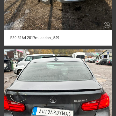
F30 316d 2017m. sedan_549