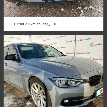
F31 320d 2012m. touring_550