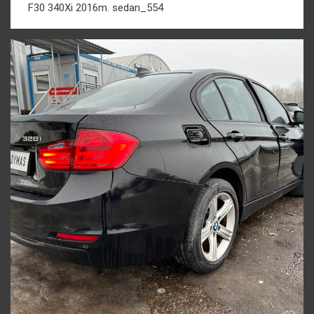
F30 340Xi 2016m. sedan_554