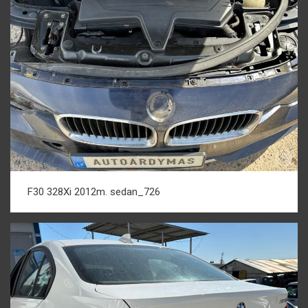
F30 328Xi 2012m. sedan_726