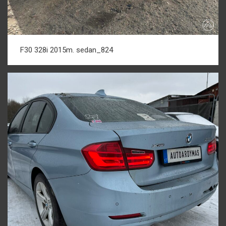
F30 328i 2015m. sedan_824