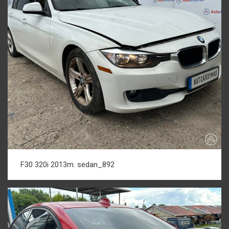
F30 320i 2013m. sedan_892