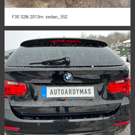
F30 328i 2013m. sedan_552