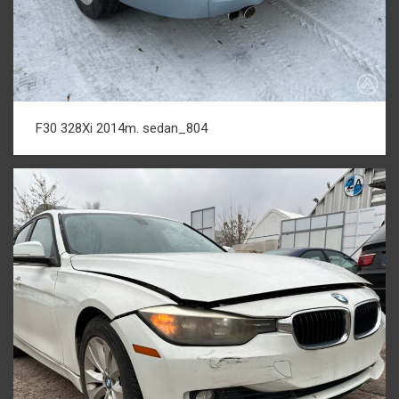
F30 328Xi 2014m. sedan_804