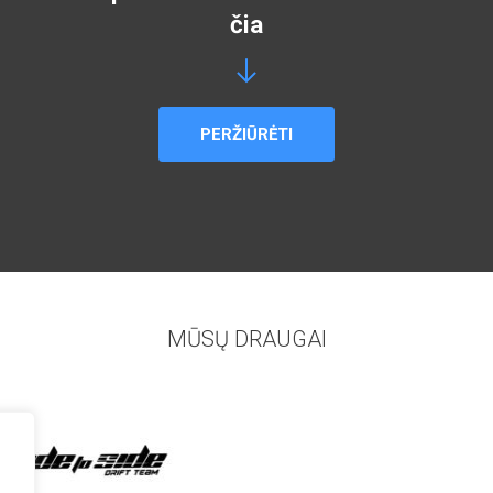
čia
PERŽIŪRĖTI
MŪSŲ DRAUGAI