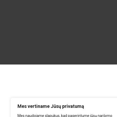
Mes vertiname Jūsų privatumą
Mes naudojame slapukus, kad pagerintume jūsų naršymo