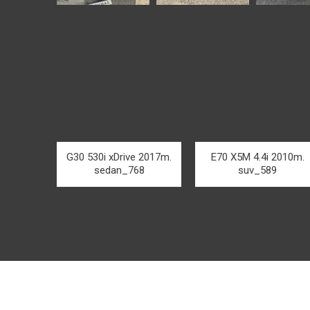
G30 530i xDrive 2017m.
E70 X5M 4.4i 2010m.
sedan_768
suv_589