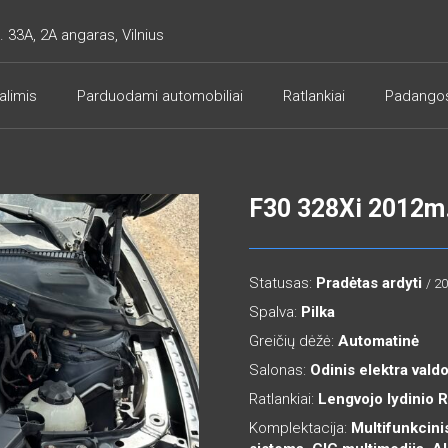
. 33A, 2A angaras, Vilnius
alimis
Parduodami automobiliai
Ratlankiai
Padango
F30 328Xi 2012m
Statusas:
Pradėtas ardyti
/ 2
Spalva:
Pilka
Greičių dėžė:
Automatinė
Salonas:
Odinis elektra val
Ratlankiai:
Lengvojo lydinio 
Komplektacija:
Multifunkcinis