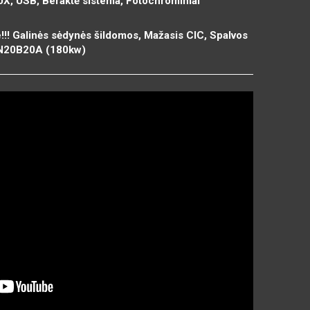
UX, USB, Beraktė sistema, Fotochrominiai
!!! Galinės sėdynės šildomos, Mažasis CIC, Spalvos
: N20B20A (180kw)