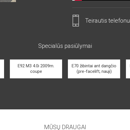
Teirautis telefonu
Specialūs pasiūlymai
E92 M3 4.0i 2009m.
E70 žibintai ant dangčio
coupe
(pre-facelift, nauji)
MŪSŲ DRAUGAI