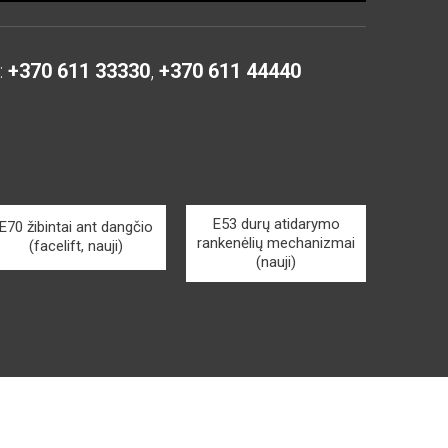
:
+370 611 33330
,
+370 611 44440
E53 durų atidarymo
E70 žibintai ant dangčio
rankenėlių mechanizmai
(facelift, nauji)
(nauji)