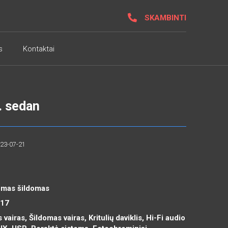
SKAMBINTI
s
Kontaktai
. sedan
023-07-21
domas šildomas
R17
 vairas, Šildomas vairas, Kritulių daviklis, Hi-Fi audio