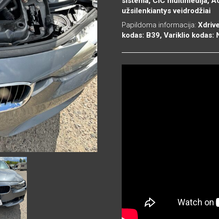
sistema, CIC multimedija, A
užsilenkiantys veidrodžiai
Papildoma informacija:
Xdrive
kodas: B39, Variklio kodas