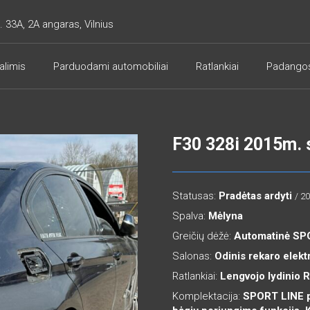
. 33A, 2A angaras, Vilnius
alimis
Parduodami automobiliai
Ratlankiai
Padango
F30 328i 2015m.
Statusas:
Pradėtas ardyti
/ 2
Spalva:
Mėlyna
Greičių dėžė:
Automatinė S
Salonas:
Odinis rekaro elekt
Ratlankiai:
Lengvojo lydinio 
Komplektacija:
SPORT LINE pa