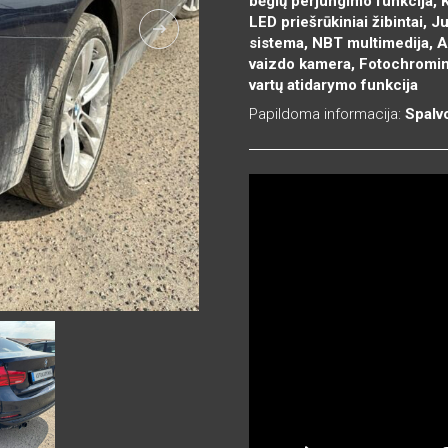
bėgių perjungimo funkcija, Kr
LED priešrūkiniai žibintai,
sistema, NBT multimedija, A
vaizdo kamera, Fotochromini
vartų atidarymo funkcija
Papildoma informacija:
Spalv