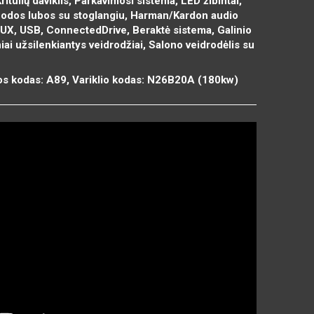
itulių daviklis, Parkavimosi sistema, LED žibintai,
 Juodos lubos su stoglangiu, Harman/Kardon audio
UX, USB, ConnectedDrive, Beraktė sistema, Galinio
ai užsilenkiantys veidrodžiai, Salono veidrodėlis su
os kodas: A89, Variklio kodas: N26B20A (180kw)