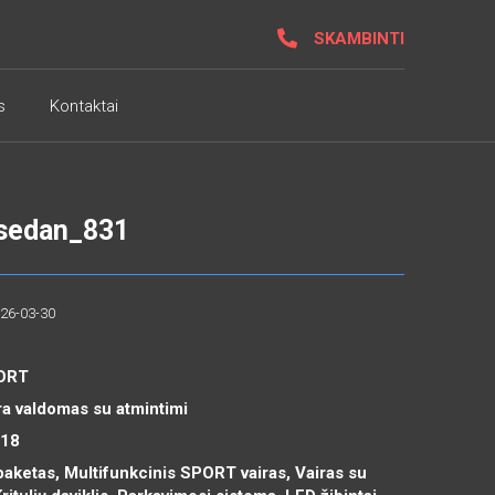
SKAMBINTI
s
Kontaktai
 sedan_831
026-03-30
PORT
ra valdomas su atmintimi
R18
ketas, Multifunkcinis SPORT vairas, Vairas su