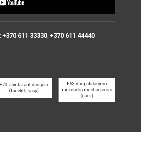
:
+370 611 33330
,
+370 611 44440
E53 durų atidarymo
E70 žibintai ant dangčio
rankenėlių mechanizmai
(facelift, nauji)
(nauji)