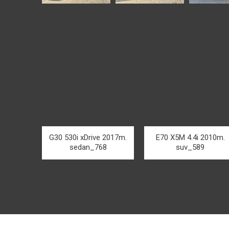
G30 530i xDrive 2017m.
E70 X5M 4.4i 2010m.
sedan_768
suv_589