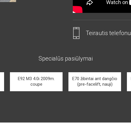
Teirautis telefonu
Specialūs pasiūlymai
E92 M3 4.0i 2009m.
E70 žibintai ant dangčio
coupe
(pre-facelift, nauji)