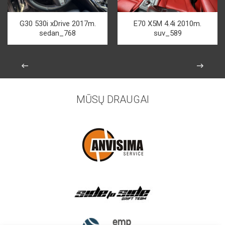
G30 530i xDrive 2017m.
E70 X5M 4.4i 2010m.
sedan_768
suv_589
MŪSŲ DRAUGAI