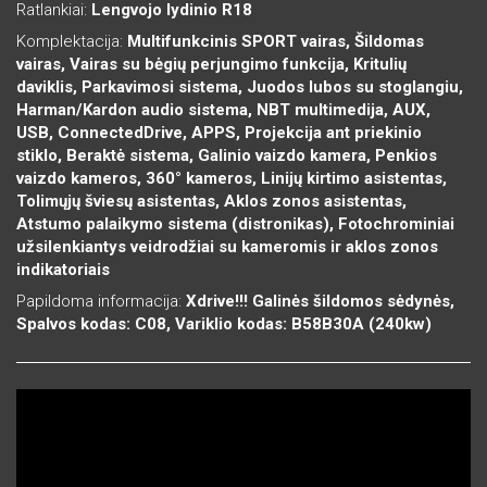
Ratlankiai:
Lengvojo lydinio R18
Komplektacija:
Multifunkcinis SPORT vairas, Šildomas
vairas, Vairas su bėgių perjungimo funkcija, Kritulių
daviklis, Parkavimosi sistema, Juodos lubos su stoglangiu,
Harman/Kardon audio sistema, NBT multimedija, AUX,
USB, ConnectedDrive, APPS, Projekcija ant priekinio
stiklo, Beraktė sistema, Galinio vaizdo kamera, Penkios
vaizdo kameros, 360° kameros, Linijų kirtimo asistentas,
Tolimųjų šviesų asistentas, Aklos zonos asistentas,
Atstumo palaikymo sistema (distronikas), Fotochrominiai
užsilenkiantys veidrodžiai su kameromis ir aklos zonos
indikatoriais
Papildoma informacija:
Xdrive!!! Galinės šildomos sėdynės,
Spalvos kodas: C08, Variklio kodas: B58B30A (240kw)