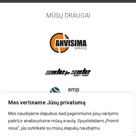
MŪSŲ DRAUGAI
Mes vertiname Jūsų privatumą
Mes naudojame slapukus, kad pagerintume jūsų naršymo
patirtį ir analizuotume mūsų srautą. Spustelėdami „Priimti
visus“, jūs sutinkate su mūsų slapukų naudojimu.