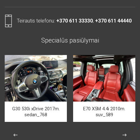
Teirautis telefonu:
+370 611 33330
,
+370 611 44440
Specialūs pasiūlymai
G30 530i xDrive 2017m.
E70 X5M 4.4i 2010m.
sedan_768
suv_589