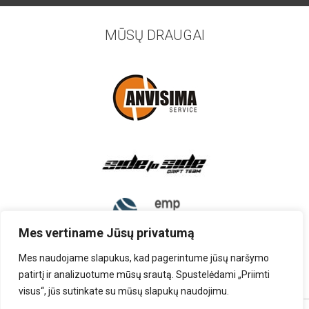
MŪSŲ DRAUGAI
Mes vertiname Jūsų privatumą
Mes naudojame slapukus, kad pagerintume jūsų naršymo
patirtį ir analizuotume mūsų srautą. Spustelėdami „Priimti
visus“, jūs sutinkate su mūsų slapukų naudojimu.