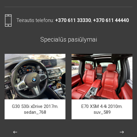
Teirautis telefonu:
+370 611 33330
,
+370 611 44440
Specialūs pasiūlymai
G30 530i xDrive 2017m.
E70 X5M 4.4i 2010m.
sedan_768
suv_589