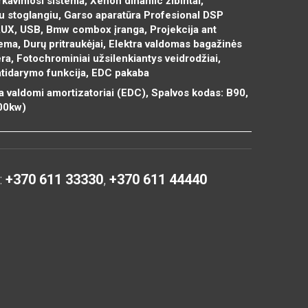
Parkavimosi sistema, Xenon dinamic žibintai,
u stoglangiu, Garso aparatūra Profesional DSP
AUX, USB, Bmw combox įranga, Projekcija ant
stema, Durų pritraukėjai, Elektra valdomas bagažinės
ra, Fotochrominiai užsilenkiantys veidrodžiai,
 atidarymo funkcija, EDC pakaba
a valdomi amortizatoriai (EDC), Spalvos kodas: B90,
00kw)
:
+370 611 33330
,
+370 611 44440