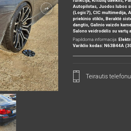
funkcija, Kritulių daviklis, 
Autopilotas, Juodos lubos s
(Logic7), CIC multimedija, 
priekinio stiklo, Beraktė si
dangtis, Galinio vaizdo kame
Salono veidrodėlis su vartų
Papildoma informacija:
Elektr
Variklio kodas: N63B44A (3
Teirautis telefonu