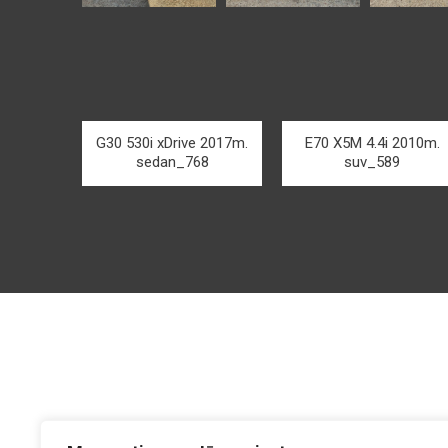
G30 530i xDrive 2017m.
E70 X5M 4.4i 2010m.
sedan_768
suv_589