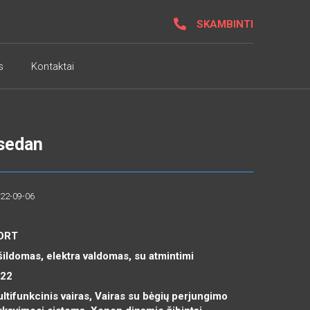
SKAMBINTI
s
Kontaktai
sedan
022-09-06
PORT
šildomas, elektra valdomas, su atmintimi
R22
ltifunkcinis vairas, Vairas su bėgių perjungimo