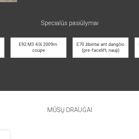
Specialūs pasiūlymai
E92 M3 4.0i 2009m.
E70 žibintai ant dangčio
coupe
(pre-facelift, nauji)
MŪSŲ DRAUGAI