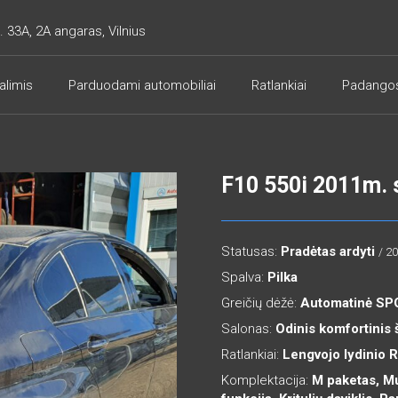
. 33A, 2A angaras, Vilnius
alimis
Parduodami automobiliai
Ratlankiai
Padango
F10 550i 2011m. 
Statusas:
Pradėtas ardyti
/ 2
Spalva:
Pilka
Greičių dėžė:
Automatinė S
Salonas:
Odinis komfortinis 
Ratlankiai:
Lengvojo lydinio 
Komplektacija:
M paketas, Mu