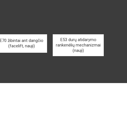
E53 durų atidarymo
E70 žibintai ant dangčio
rankenėlių mechanizmai
(facelift, nauji)
(nauji)