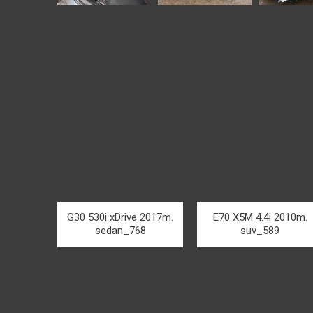
G30 530i xDrive 2017m.
E70 X5M 4.4i 2010m.
sedan_768
suv_589