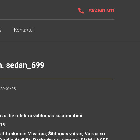
SKAMBINTI
s
Kontaktai
. sedan_699
025-01-23
mas bei elektra valdomas su atmintimi
R19
ltifunkcinis M vairas, Šildomas vairas, Vairas su