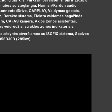
Kritulių daviklis, Parkavimosi sistema, BMW LASER
os lubos su stoglangiu, Harman/Kardon audio
ConnectedDrive, CARPLAY, Valdymas gestais,
klo, Beraktė sistema, Elektra valdomas bagažinės
era, CAFAS kamera, Aklos zonos asistentas,
s veidrodžiai su aklos zonos indikatoriais
ės sėdynės atverčiamos su ISOFIX sistema, Spalvos
: B58B30B (285kw)