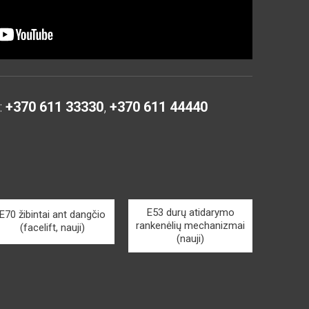
:
+370 611 33330
,
+370 611 44440
E53 durų atidarymo
E70 žibintai ant dangčio
rankenėlių mechanizmai
(facelift, nauji)
(nauji)