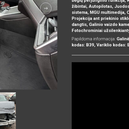
bėgių perjungimo funkcija, 
žibintai, Autopilotas, Juod
sistema, MGU multimedija, 
Projekcija ant priekinio sti
dangtis, Galinio vaizdo kam
Fotochrominiai užsilenkianty
Papildoma informacija:
Galin
kodas: B39, Variklio kodas