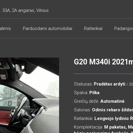
. 33A, 2A angaras, Vilnius
alimis
Parduodami automobiliai
Ratlankiai
Padango
G20 M340i 2021m
Statusas:
Pradėtas ardyti
/ 2
Spalva:
Pilka
Greičių dėžė:
Automatinė
Salonas:
Odinis rekaro šildo
Ratlankiai:
Lengvojo lydinio 
Komplektacija:
M paketas, Mu