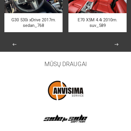
G30 530i xDrive 2017m.
E70 X5M 4.4i 2010m.
sedan_768
suv_589
MŪSŲ DRAUGAI