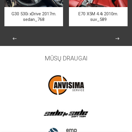
G30 530i xDrive 2017m.
E70 X5M 4.4i 2010m.
sedan_768
suv_589
MŪSŲ DRAUGAI