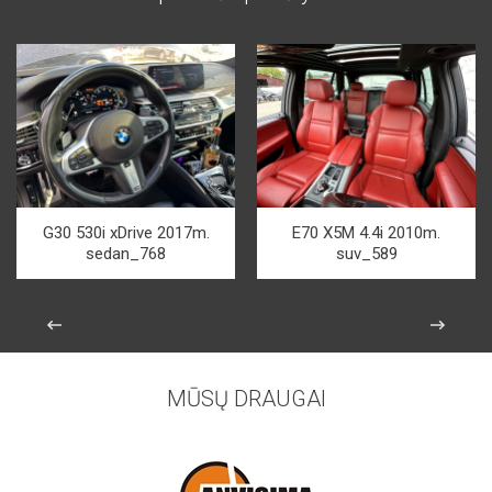
G30 530i xDrive 2017m.
E70 X5M 4.4i 2010m.
sedan_768
suv_589
MŪSŲ DRAUGAI