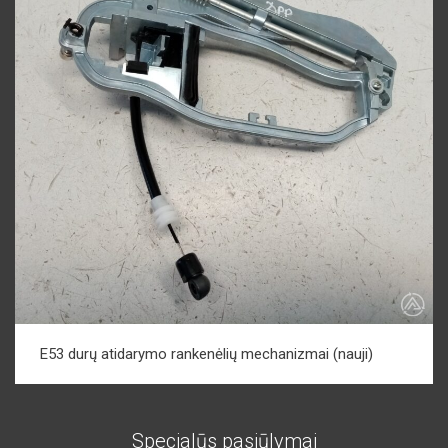
E53 durų atidarymo rankenėlių mechanizmai (nauji)
Specialūs pasiūlymai