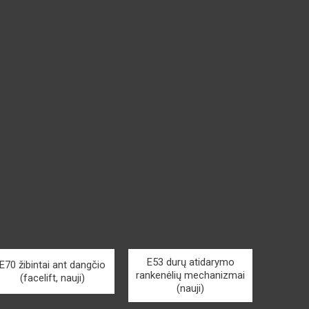
E53 durų atidarymo
E70 žibintai ant dangčio
rankenėlių mechanizmai
(facelift, nauji)
(nauji)