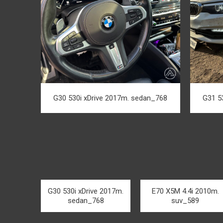
G30 530i xDrive 2017m. sedan_768
G31 5
G30 530i xDrive 2017m.
E70 X5M 4.4i 2010m.
sedan_768
suv_589