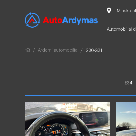
Minsko pl
Automobiliai d
Ardomi automobiliai
G30-G31
E34