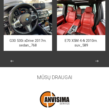
G30 530i xDrive 2017m.
E70 X5M 4.4i 2010m.
sedan_768
suv_589
MŪSŲ DRAUGAI