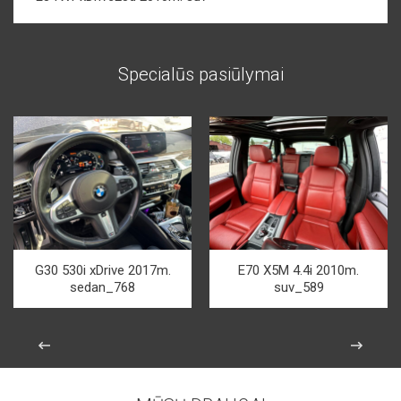
Specialūs pasiūlymai
G30 530i xDrive 2017m.
E70 X5M 4.4i 2010m.
sedan_768
suv_589