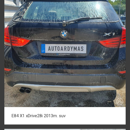
E84 X1 xDrive28i 2013m. suv