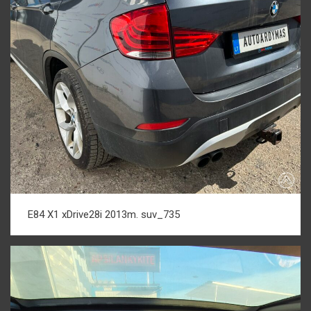
E84 X1 xDrive28i 2013m. suv_735