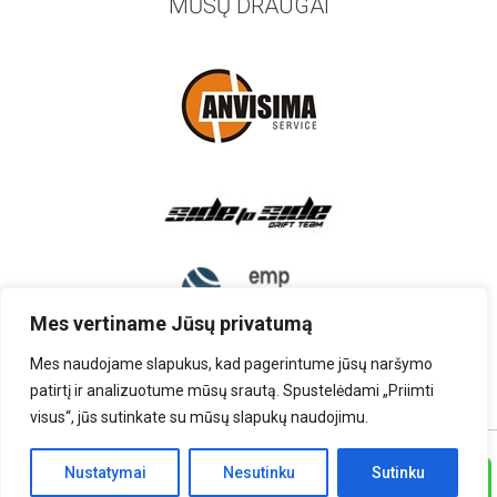
MŪSŲ DRAUGAI
Mes vertiname Jūsų privatumą
Mes naudojame slapukus, kad pagerintume jūsų naršymo
patirtį ir analizuotume mūsų srautą. Spustelėdami „Priimti
visus“, jūs sutinkate su mūsų slapukų naudojimu.
TEISĖS PRIKLAUSO UAB „AUTOARDYMAS”
Nustatymai
Nesutinku
Sutinku
Skambinti
SPRENDIMAS:
RINITEX