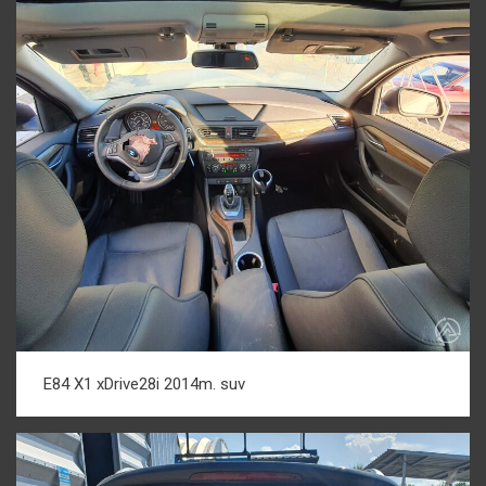
E84 X1 xDrive28i 2014m. suv