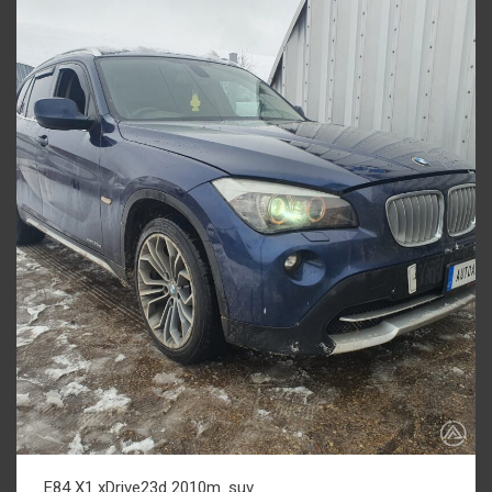
E84 X1 xDrive23d 2010m. suv