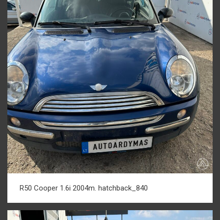
R50 Cooper 1.6i 2004m. hatchback_840