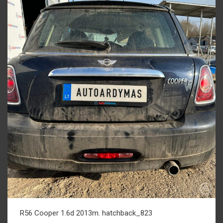
R56 Cooper 1.6d 2013m. hatchback_823