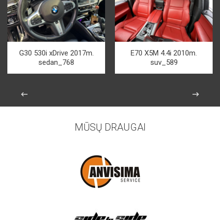
G30 530i xDrive 2017m.
E70 X5M 4.4i 2010m.
sedan_768
suv_589
MŪSŲ DRAUGAI