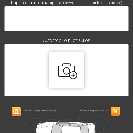
Papildoma informacija
(pastabos, komentarai ar kita informacija)
Automobilio nuotraukos