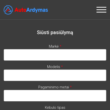
Siūsti pasiūlymą
Markė
*
Modelis
*
Pagaminimo metai
*
Kėbulo tipas