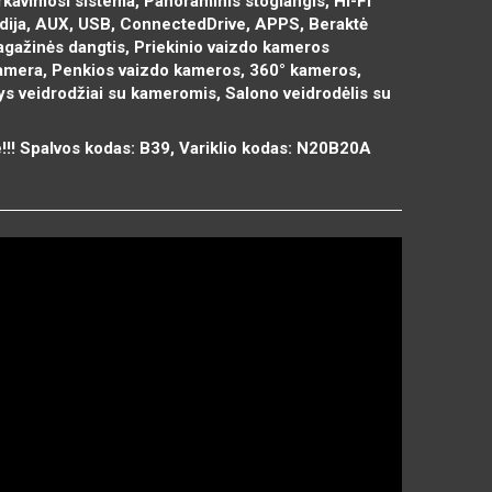
Parkavimosi sistema, Panoraminis stoglangis, Hi-Fi
dija, AUX, USB, ConnectedDrive, APPS, Beraktė
agažinės dangtis, Priekinio vaizdo kameros
kamera, Penkios vaizdo kameros, 360° kameros,
ys veidrodžiai su kameromis, Salono veidrodėlis su
e!!! Spalvos kodas: B39, Variklio kodas: N20B20A