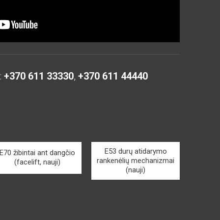
:
+370 611 33330
,
+370 611 44440
E53 durų atidarymo
E70 žibintai ant dangčio
rankenėlių mechanizmai
(facelift, nauji)
(nauji)