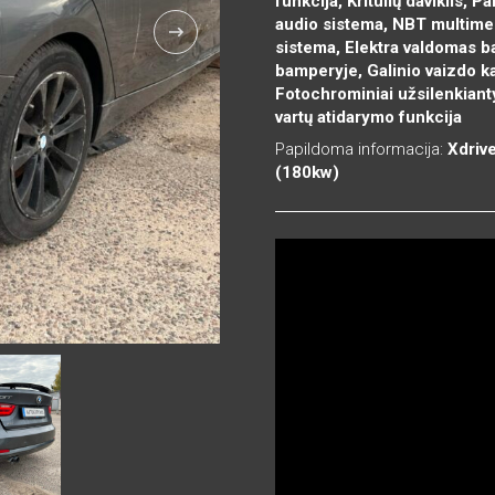
funkcija, Kritulių daviklis, 
audio sistema, NBT multime
sistema, Elektra valdomas b
bamperyje, Galinio vaizdo 
Fotochrominiai užsilenkiant
vartų atidarymo funkcija
Papildoma informacija:
Xdriv
(180kw)