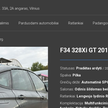
. 33A, 2A angaras, Vilnius
alimis
Parduodami automobiliai
Ratlankiai
Padango
79
F34 328Xi GT 20
Statusas:
Pradėtas ardyti
/ 2
Spalva:
Pilka
Greičių dėžė:
Automatinė S
Salonas:
Odinis šildomas bei
Ratlankiai:
Lengvojo lydinio 
Komplektacija:
Multifunkcini