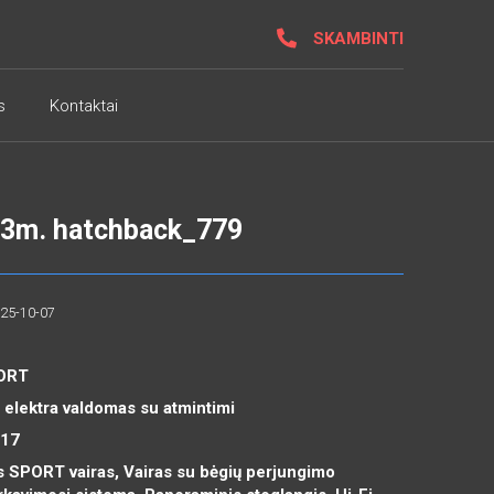
SKAMBINTI
s
Kontaktai
13m. hatchback_779
025-10-07
PORT
 elektra valdomas su atmintimi
R17
s SPORT vairas, Vairas su bėgių perjungimo