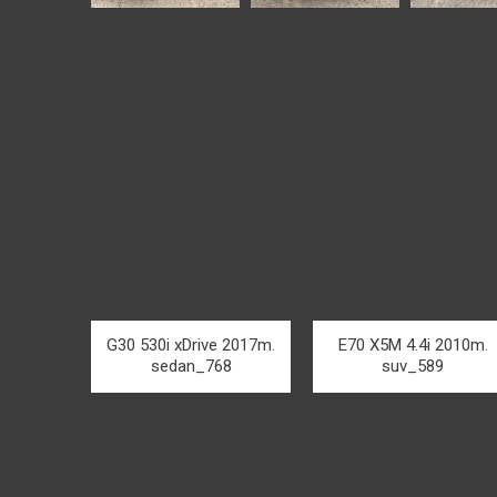
G30 530i xDrive 2017m.
E70 X5M 4.4i 2010m.
sedan_768
suv_589