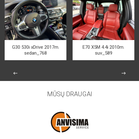
G30 530i xDrive 2017m.
E70 X5M 4.4i 2010m.
sedan_768
suv_589
MŪSŲ DRAUGAI