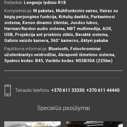
Ratlankiai:
Lengvojo lydinio R18
Komplektacija:
M paketas, Multifunkcinis vairas, Vairas su
bėgių perjungimo funkcija, Kritulių daviklis, Parkavimosi
sistema, Xenon dinamic žibintai, Juodos lubos,
Harman/Kardon audio sistema, NBT multimedija, AUX,
USB, Projekcija ant priekinio stiklo, Beraktė sistema,
Galinio vaizdo kamera, 360° kameros, Aktyvi pakaba
Papildoma informacija:
Bluetooth, Fotochrominiai
užsilenkiantys veidrodžiai, Akrapovič išmetimo sistema,
Spalvos kodas: B45, Variklio kodas: N55B30A (225kw)
Teirautis telefonu:
+370 611 33330
,
+370 611 44440
Specialūs pasiūlymai