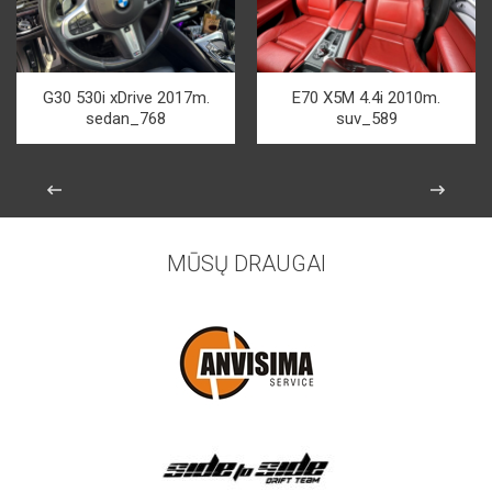
G30 530i xDrive 2017m.
E70 X5M 4.4i 2010m.
sedan_768
suv_589
MŪSŲ DRAUGAI