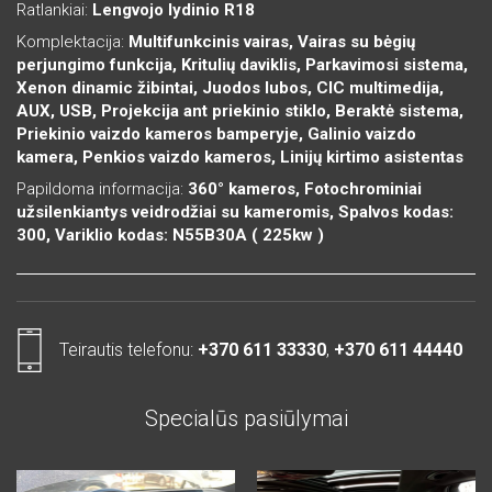
Ratlankiai:
Lengvojo lydinio R18
Komplektacija:
Multifunkcinis vairas, Vairas su bėgių
perjungimo funkcija, Kritulių daviklis, Parkavimosi sistema,
Xenon dinamic žibintai, Juodos lubos, CIC multimedija,
AUX, USB, Projekcija ant priekinio stiklo, Beraktė sistema,
Priekinio vaizdo kameros bamperyje, Galinio vaizdo
kamera, Penkios vaizdo kameros, Linijų kirtimo asistentas
Papildoma informacija:
360° kameros, Fotochrominiai
užsilenkiantys veidrodžiai su kameromis, Spalvos kodas:
300, Variklio kodas: N55B30A ( 225kw )
Teirautis telefonu:
+370 611 33330
,
+370 611 44440
Specialūs pasiūlymai