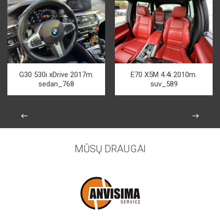
G30 530i xDrive 2017m.
E70 X5M 4.4i 2010m.
sedan_768
suv_589
MŪSŲ DRAUGAI