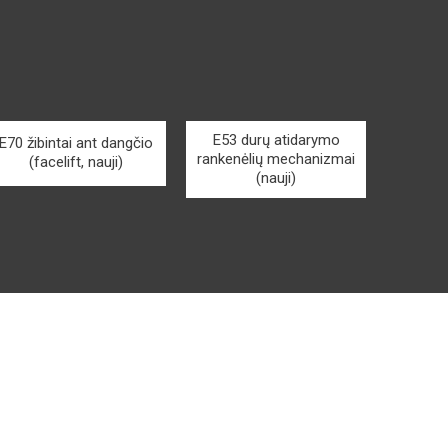
E53 durų atidarymo
E70 žibintai ant dangčio
rankenėlių mechanizmai
(facelift, nauji)
(nauji)