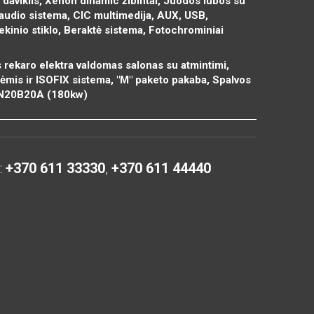
ų daviklis, Xenon dinamic žibintai, Juodos lubos su
audio sistema, CIC multimedija, AUX, USB,
iekinio stiklo, Beraktė sistema, Fotochrominiai
 rekaro elektra valdomas salonas su atmintimi,
mis ir ISOFIX sistema, "M" paketo pakaba, Spalvos
: N20B20A (180kw)
:
+370 611 33330
,
+370 611 44440