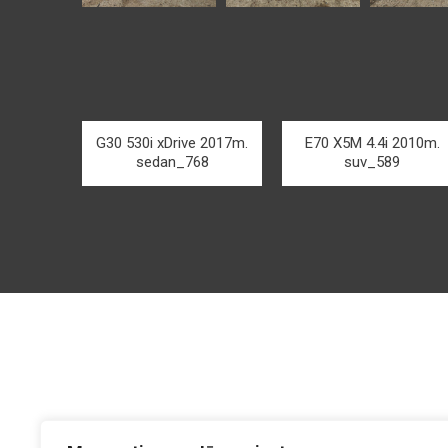
G30 530i xDrive 2017m.
E70 X5M 4.4i 2010m.
sedan_768
suv_589