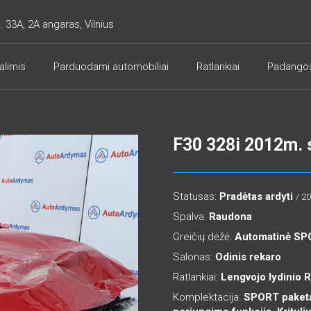
. 33A, 2A angaras, Vilnius
alimis
Parduodami automobiliai
Ratlankiai
Padango
F30 328i 2012m. 
Statusas:
Pradėtas ardyti
/ 2
Spalva:
Raudona
Greičių dėžė:
Automatinė S
Salonas:
Odinis rekaro
Ratlankiai:
Lengvojo lydinio 
Komplektacija:
SPORT paketas