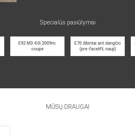
Specialūs pasiūlymai
E92 M3 4.0i 2009m.
E70 žibintai ant dangčio
coupe
(pre-facelift, nauji)
MŪSŲ DRAUGAI