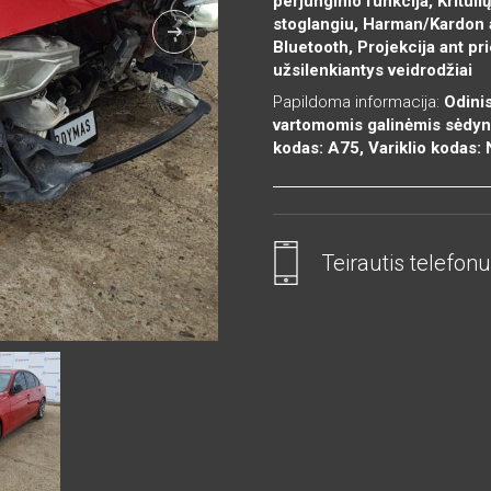
perjungimo funkcija, Krituli
stoglangiu, Harman/Kardon 
Bluetooth, Projekcija ant pr
užsilenkiantys veidrodžiai
Papildoma informacija:
Odinis
vartomomis galinėmis sėdynė
kodas: A75, Variklio kodas
Teirautis telefonu