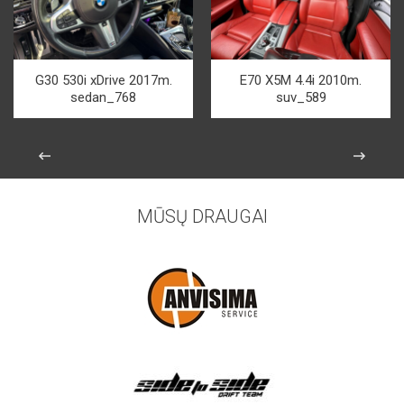
G30 530i xDrive 2017m.
E70 X5M 4.4i 2010m.
sedan_768
suv_589
MŪSŲ DRAUGAI