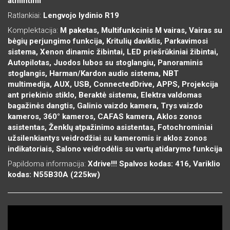
atmintimi
Ratlankiai:
Lengvojo lydinio R19
Komplektacija:
M paketas, Multifunkcinis M vairas, Vairas su
bėgių perjungimo funkcija, Kritulių daviklis, Parkavimosi
sistema, Xenon dinamic žibintai, LED priešrūkiniai žibintai,
Autopilotas, Juodos lubos su stoglangiu, Panoraminis
stoglangis, Harman/Kardon audio sistema, NBT
multimedija, AUX, USB, ConnectedDrive, APPS, Projekcija
ant priekinio stiklo, Beraktė sistema, Elektra valdomas
bagažinės dangtis, Galinio vaizdo kamera, Trys vaizdo
kameros, 360° kameros, CAFAS kamera, Aklos zonos
asistentas, Ženklų atpažinimo asistentas, Fotochrominiai
užsilenkiantys veidrodžiai su kameromis ir aklos zonos
indikatoriais, Salono veidrodėlis su vartų atidarymo funkcija
Papildoma informacija:
Xdrive!!! Spalvos kodas: 416, Variklio
kodas: N55B30A (225kw)