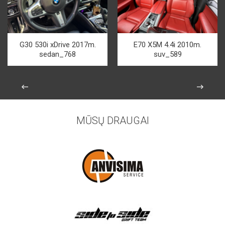
G30 530i xDrive 2017m.
E70 X5M 4.4i 2010m.
sedan_768
suv_589
MŪSŲ DRAUGAI