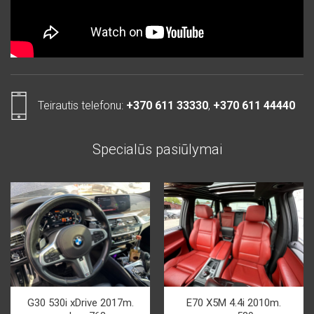
Teirautis telefonu:
+370 611 33330
,
+370 611 44440
Specialūs pasiūlymai
G30 530i xDrive 2017m.
E70 X5M 4.4i 2010m.