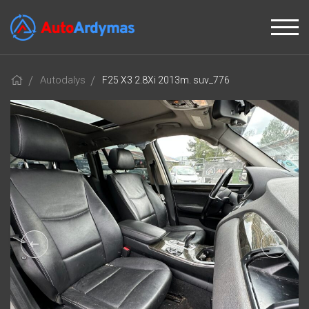
Autodalys
F25 X3 2.8Xi 2013m. suv_776