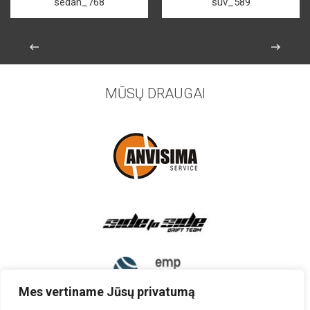
sedan_768
suv_589
MŪSŲ DRAUGAI
Mes vertiname Jūsų privatumą