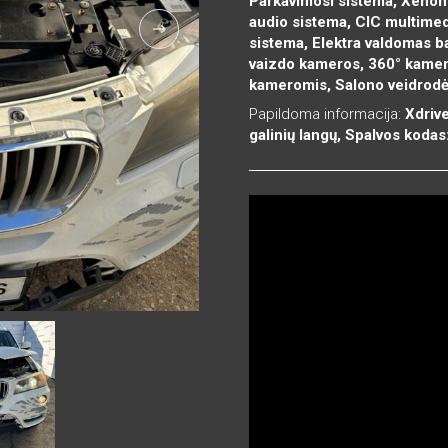
Parkavimosi sistema, Xenon 
audio sistema, CIC multime
sistema, Elektra valdomas b
vaizdo kameros, 360° kamero
kameromis, Salono veidrodėl
Papildoma informacija:
Xdrive
galinių langų, Spalvos koda