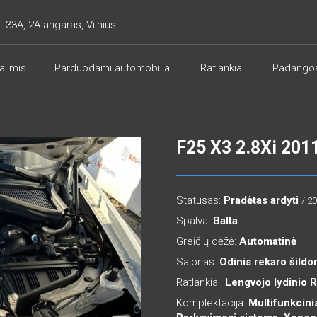
. 33A, 2A angaras, Vilnius
alimis
Parduodami automobiliai
Ratlankiai
Padango
F25 X3 2.8Xi 201
Statusas:
Pradėtas ardyti
/ 2
Spalva:
Balta
Greičių dėžė:
Automatinė
Salonas:
Odinis rekaro šildo
Ratlankiai:
Lengvojo lydinio 
Komplektacija:
Multifunkcinis