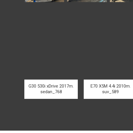
G30 530i xDrive 2017m.
E70 X5M 4.4i 2010m.
sedan_768
suv_589