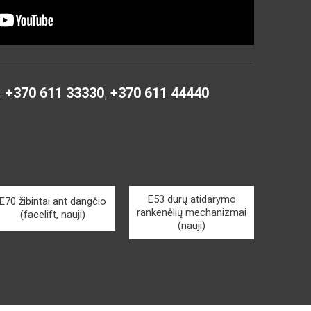
:
+370 611 33330
,
+370 611 44440
E53 durų atidarymo
E70 žibintai ant dangčio
rankenėlių mechanizmai
(facelift, nauji)
(nauji)