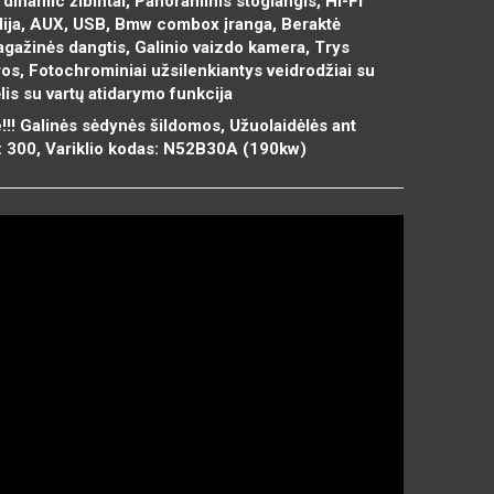
dinamic žibintai, Panoraminis stoglangis, Hi-Fi
dija, AUX, USB, Bmw combox įranga, Beraktė
agažinės dangtis, Galinio vaizdo kamera, Trys
s, Fotochrominiai užsilenkiantys veidrodžiai su
is su vartų atidarymo funkcija
!!! Galinės sėdynės šildomos, Užuolaidėlės ant
s: 300, Variklio kodas: N52B30A (190kw)