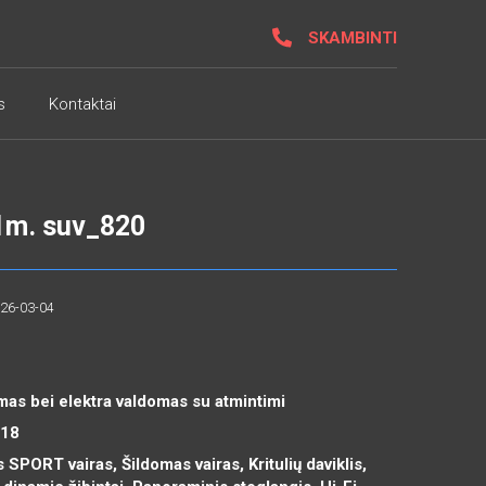
SKAMBINTI
s
Kontaktai
1m. suv_820
026-03-04
mas bei elektra valdomas su atmintimi
R18
 SPORT vairas, Šildomas vairas, Kritulių daviklis,