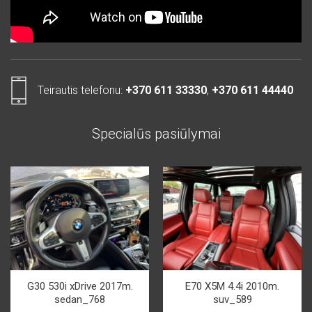
Teirautis telefonu:
+370 611 33330
,
+370 611 44440
Specialūs pasiūlymai
G30 530i xDrive 2017m.
E70 X5M 4.4i 2010m.
sedan_768
suv_589