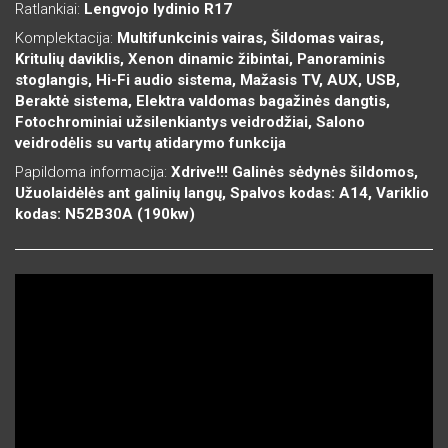
Ratlankiai:
Lengvojo lydinio R17
Komplektacija:
Multifunkcinis vairas, Šildomas vairas,
Kritulių daviklis, Xenon dinamic žibintai, Panoraminis
stoglangis, Hi-Fi audio sistema, Mažasis TV, AUX, USB,
Beraktė sistema, Elektra valdomas bagažinės dangtis,
Fotochrominiai užsilenkiantys veidrodžiai, Salono
veidrodėlis su vartų atidarymo funkcija
Papildoma informacija:
Xdrive!!! Galinės sėdynės šildomos,
Užuolaidėlės ant galinių langų, Spalvos kodas: A14, Variklio
kodas: N52B30A (190kw)