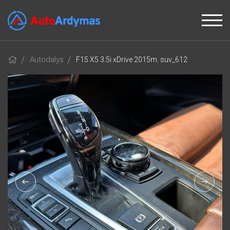
Autodalys
F15 X5 3.5i xDrive 2015m. suv_612