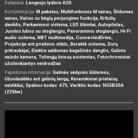
Ratlankiai:
Lengvojo lydinio R20
Komplektacija:
M paketas, Multifunkcinis M vairas, Šildomas
vairas, Vairas su bėgių perjungimo funkcija, Kritulių
daviklis, Parkavimosi sistema, LED žibintai, Autopilotas,
Juodos lubos su stoglangiu, Panoraminis stoglangis, Hi-Fi
audio sistema, NBT multimedija, ConnectedDrive,
Projekcija ant priekinio stiklo, Beraktė sistema, Durų
pritraukėjai, Elektra valdomas bagažinės dangtis, Galinio
vaizdo kamera, Tolimųjų šviesų asistentas, Fotochrominiai
užsilenkiantys veidrodžiai
Papildoma informacija:
Galinės sėdynės šildomos,
Užuolaidėlės ant galinių langų, Keramikiniai prietaisų
valdikliai, Spalvos kodas: 475, Variklio kodas: N55B30A
(225kw)