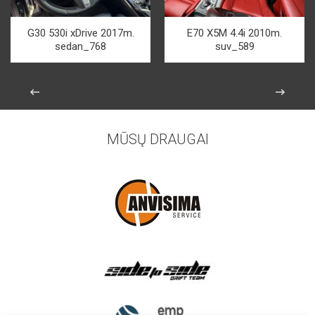
G30 530i xDrive 2017m.
E70 X5M 4.4i 2010m.
sedan_768
suv_589
MŪSŲ DRAUGAI