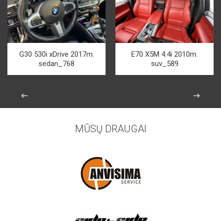
G30 530i xDrive 2017m.
E70 X5M 4.4i 2010m.
sedan_768
suv_589
MŪSŲ DRAUGAI