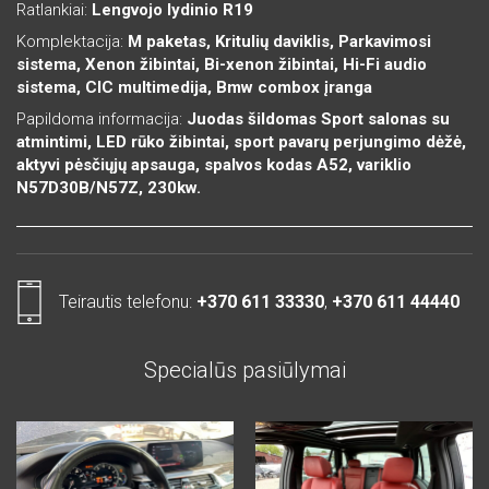
Ratlankiai:
Lengvojo lydinio R19
Komplektacija:
M paketas, Kritulių daviklis, Parkavimosi
sistema, Xenon žibintai, Bi-xenon žibintai, Hi-Fi audio
sistema, CIC multimedija, Bmw combox įranga
Papildoma informacija:
Juodas šildomas Sport salonas su
atmintimi, LED rūko žibintai, sport pavarų perjungimo dėžė,
aktyvi pėsčiųjų apsauga, spalvos kodas A52, variklio
N57D30B/N57Z, 230kw.
Teirautis telefonu:
+370 611 33330
,
+370 611 44440
Specialūs pasiūlymai