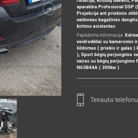
funkcija, Kritulių daviklis,
aparatūra Profesional DSP 
Projekcija ant priekinio stik
valdomas bagažinės dangtis,
kirtimo asistentas
Papildoma informacija:
Xdrive
veidrodėliai su kameromis ir
šildomas ( priekis ir galas 
), Sport bėgių perjungimo svi
vairas su bėgių perjungimo f
N63B44A ( 300kw )
Teirautis telefonu