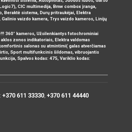
 Parkavimosi sistema, Autopilotas, Juodos lubos, Garso
(Logic7), CIC multimedija, Bmw combox įranga,
lo, Beraktė sistema, Durų pritraukėjai, Elektra
 Galinio vaizdo kamera, Trys vaizdo kameros, Linijų
!!! 360° kameros, Užsilenkiantys fotochrominiai
 aklos zonos indikatoriais, Elektra valdomas
) komfortinis salonas su atmintimi( galas atverčiamas
rtis, Sport multifunkcinis šildomas, vibruojantis
unkcija, Spalvos kodas: 475, Variklio kodas:
:
+370 611 33330
,
+370 611 44440