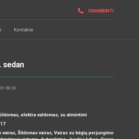
SKAMBINTI
s
Kontaktai
. sedan
021-09-25
šildomas, elektra valdomas, su atmintimi
R17
s vairas, Šildomas vairas, Vairas su bėgių perjungimo