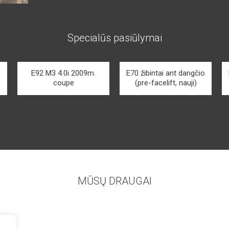
Specialūs pasiūlymai
E92 M3 4.0i 2009m.
E70 žibintai ant dangčio
coupe
(pre-facelift, nauji)
MŪSŲ DRAUGAI