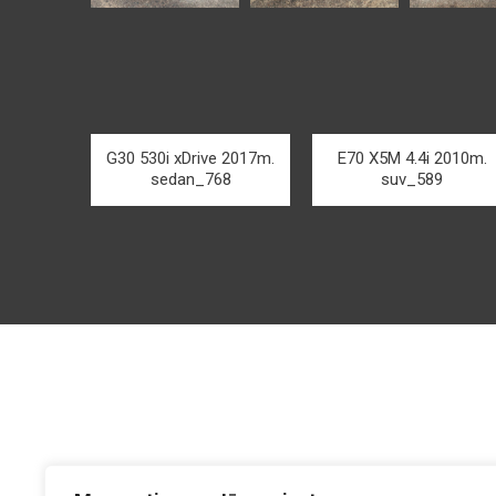
G30 530i xDrive 2017m.
E70 X5M 4.4i 2010m.
sedan_768
suv_589