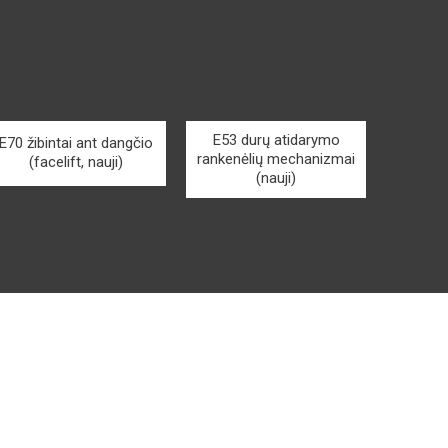
E53 durų atidarymo
E70 žibintai ant dangčio
rankenėlių mechanizmai
(facelift, nauji)
(nauji)