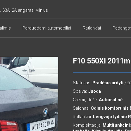
. 33A, 2A angaras, Vilnius
alimis
Parduodami automobiliai
Ratlankiai
Padango
F10 550Xi 2011m
Statusas:
Pradėtas ardyti
/ 2
Spalva:
Juoda
Greičių dėžė:
Automatinė
Salonas:
Odinis komfortinis 
Ratlankiai:
Lengvojo lydinio 
Komplektacija:
Multifunkcini