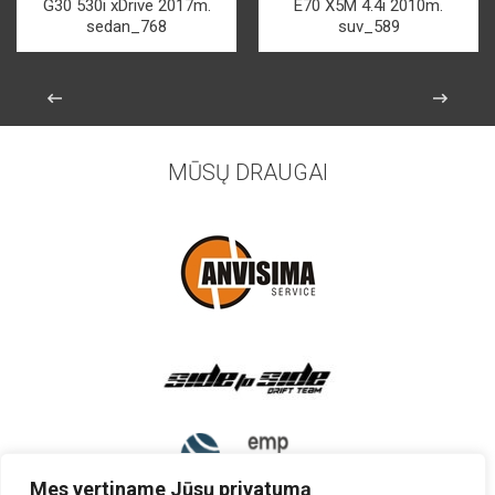
G30 530i xDrive 2017m.
E70 X5M 4.4i 2010m.
sedan_768
suv_589
MŪSŲ DRAUGAI
Mes vertiname Jūsų privatumą