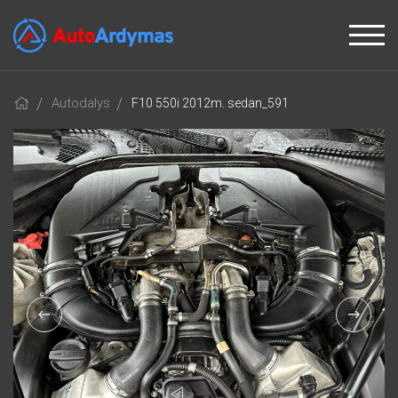
Autodalys
F10 550i 2012m. sedan_591