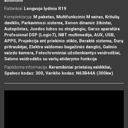
atmintimi
Ratlankiai:
Lengvojo lydinio R19
Komplektacija:
M paketas, Multifunkcinis M vairas, Kritulių
daviklis, Parkavimosi sistema, Xenon dinamic žibintai,
Autopilotas, Juodos lubos su stoglangiu, Garso aparatūra
Profesional DSP (Logic7), NBT multimedija, AUX, USB,
APPS, Projekcija ant priekinio stiklo, Beraktė sistema, Durų
pritraukėjai, Elektra valdomas bagažinės dangtis, Galinio
vaizdo kamera, Fotochrominiai užsilenkiantys veidrodžiai,
Salono veidrodėlis su vartų atidarymo funkcija
Papildoma informacija:
Keramikiniai prietaisų valdikliai,
Spalvos kodas: 300, Variklio kodas: N63B44A (300kw)