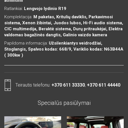
atmintimi
Ratlankiai:
Lengvojo lydinio R19
Komplektacija:
M paketas, Kritulių daviklis, Parkavimosi
sistema, Xenon žibintai, Juodos lubos, Hi-Fi audio sistema,
CIC multimedija, Beraktė sistema, Durų pritraukėjai, Elektra
valdomas bagažinės dangtis, Galinio vaizdo kamera
Papildoma informacija:
Užsilenkiantys veidrodžiai,
Stoglangis, Spalvos kodas: 668/9, Variklio kodas: N63B44A
( 300kw )
Teirautis telefonu:
+370 611 33330
,
+370 611 44440
Specialūs pasiūlymai