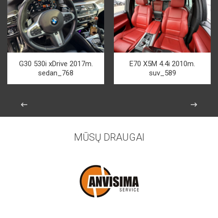
G30 530i xDrive 2017m.
E70 X5M 4.4i 2010m.
sedan_768
suv_589
MŪSŲ DRAUGAI