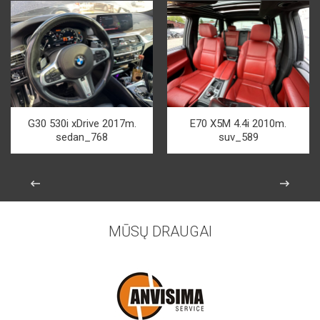
G30 530i xDrive 2017m.
E70 X5M 4.4i 2010m.
sedan_768
suv_589
MŪSŲ DRAUGAI