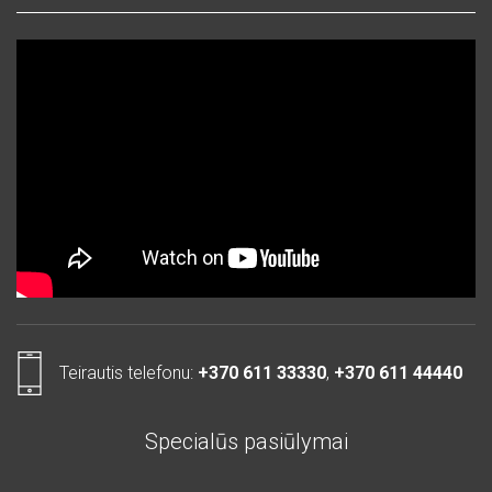
Teirautis telefonu:
+370 611 33330
,
+370 611 44440
Specialūs pasiūlymai