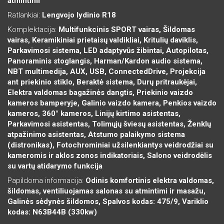
atmintimi
Ratlankiai:
Lengvojo lydinio R18
Komplektacija:
Multifunkcinis SPORT vairas, Šildomas
vairas, Keramikiniai prietaisų valdikliai, Kritulių daviklis,
Parkavimosi sistema, LED adaptyvūs žibintai, Autopilotas,
Panoraminis stoglangis, Harman/Kardon audio sistema,
NBT multimedija, AUX, USB, ConnectedDrive, Projekcija
ant priekinio stiklo, Beraktė sistema, Durų pritraukėjai,
Elektra valdomas bagažinės dangtis, Priekinio vaizdo
kameros bamperyje, Galinio vaizdo kamera, Penkios vaizdo
kameros, 360° kameros, Linijų kirtimo asistentas,
Parkavimosi asistentas, Tolimųjų šviesų asistentas, Ženklų
atpažinimo asistentas, Atstumo palaikymo sistema
(distronikas), Fotochrominiai užsilenkiantys veidrodžiai su
kameromis ir aklos zonos indikatoriais, Salono veidrodėlis
su vartų atidarymo funkcija
Papildoma informacija:
Odinis komfortinis elektra valdomas,
šildomas, ventiliuojamas salonas su atmintimi ir masažu,
Galinės sėdynės šildomos, Spalvos kodas: 475/9, Variklio
kodas: N63B44B (330kw)