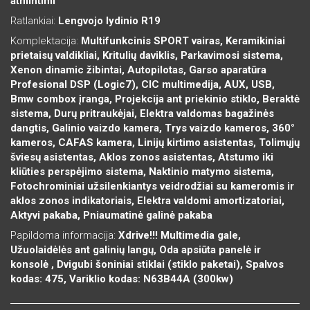
atmintimi
Ratlankiai:
Lengvojo lydinio R19
Komplektacija:
Multifunkcinis SPORT vairas, Keramikiniai
prietaisų valdikliai, Kritulių daviklis, Parkavimosi sistema,
Xenon dinamic žibintai, Autopilotas, Garso aparatūra
Profesional DSP (Logic7), CIC multimedija, AUX, USB,
Bmw combox įranga, Projekcija ant priekinio stiklo, Beraktė
sistema, Durų pritraukėjai, Elektra valdomas bagažinės
dangtis, Galinio vaizdo kamera, Trys vaizdo kameros, 360°
kameros, CAFAS kamera, Linijų kirtimo asistentas, Tolimųjų
šviesų asistentas, Aklos zonos asistentas, Atstumo iki
kliūties perspėjimo sistema, Naktinio matymo sistema,
Fotochrominiai užsilenkiantys veidrodžiai su kameromis ir
aklos zonos indikatoriais, Elektra valdomi amortizatoriai,
Aktyvi pakaba, Pniaumatinė galinė pakaba
Papildoma informacija:
Xdrive!!! Multimedia gale,
Užuolaidėlės ant galinių langų, Oda apsiūta panelė ir
konsolė , Dvigubi šoniniai stiklai (stiklo paketai), Spalvos
kodas: 475, Variklio kodas: N63B44A (300kw)