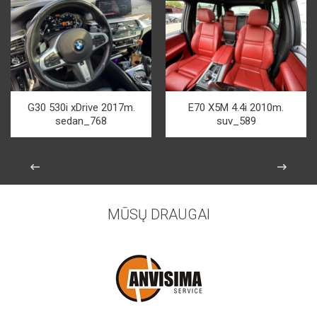
G30 530i xDrive 2017m.
E70 X5M 4.4i 2010m.
sedan_768
suv_589
MŪSŲ DRAUGAI