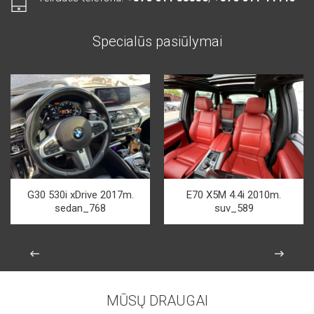
Specialūs pasiūlymai
G30 530i xDrive 2017m.
E70 X5M 4.4i 2010m.
sedan_768
suv_589
MŪSŲ DRAUGAI