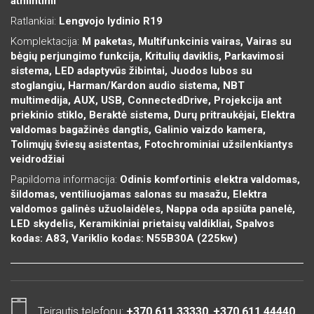
atmintimi
Ratlankiai:
Lengvojo lydinio R19
Komplektacija:
M paketas, Multifunkcinis vairas, Vairas su
bėgių perjungimo funkcija, Kritulių daviklis, Parkavimosi
sistema, LED adaptyvūs žibintai, Juodos lubos su
stoglangiu, Harman/Kardon audio sistema, NBT
multimedija, AUX, USB, ConnectedDrive, Projekcija ant
priekinio stiklo, Beraktė sistema, Durų pritraukėjai, Elektra
valdomas bagažinės dangtis, Galinio vaizdo kamera,
Tolimųjų šviesų asistentas, Fotochrominiai užsilenkiantys
veidrodžiai
Papildoma informacija:
Odinis komfortinis elektra valdomas,
šildomas, ventiliuojamas salonas su masažu, Elektra
valdomos galinės užuolaidėles, Nappa oda apsiūta panelė,
LED skydelis, Keramikiniai prietaisų valdikliai, Spalvos
kodas: A83, Variklio kodas: N55B30A (225kw)
Teirautis telefonu:
+370 611 33330
,
+370 611 44440