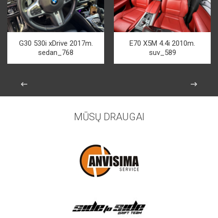
G30 530i xDrive 2017m.
E70 X5M 4.4i 2010m.
sedan_768
suv_589
MŪSŲ DRAUGAI