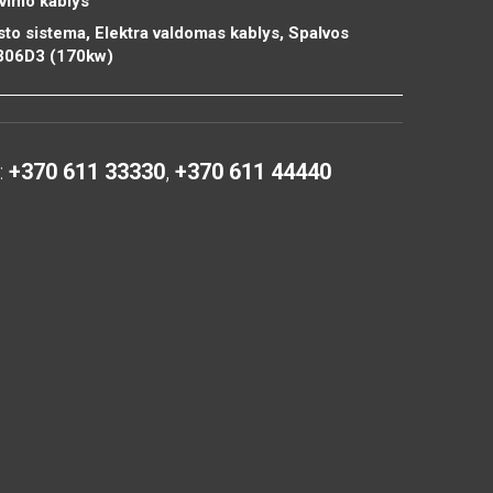
vimo kablys
to sistema, Elektra valdomas kablys, Spalvos
 306D3 (170kw)
:
+370 611 33330
,
+370 611 44440