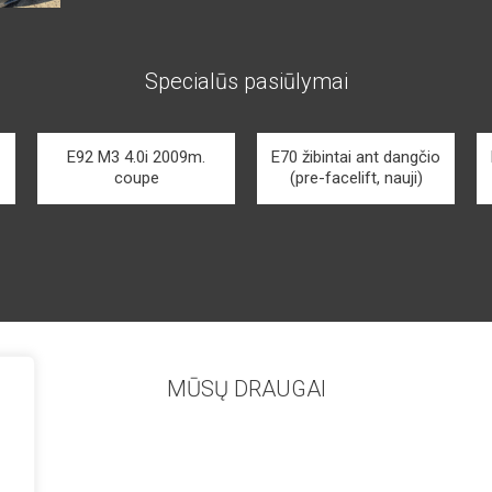
Specialūs pasiūlymai
E92 M3 4.0i 2009m.
E70 žibintai ant dangčio
coupe
(pre-facelift, nauji)
MŪSŲ DRAUGAI