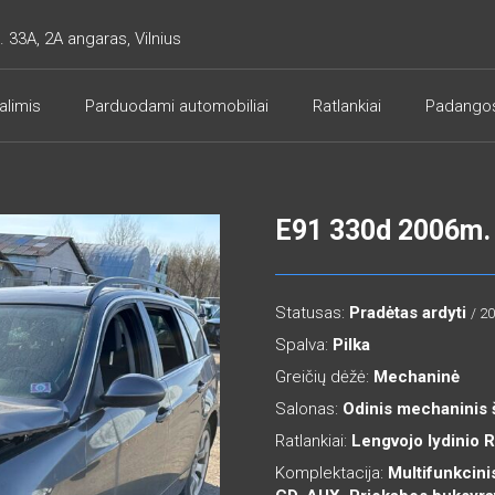
. 33A, 2A angaras, Vilnius
alimis
Parduodami automobiliai
Ratlankiai
Padango
E91 330d 2006m. 
Statusas:
Pradėtas ardyti
/ 2
Spalva:
Pilka
Greičių dėžė:
Mechaninė
Salonas:
Odinis mechaninis 
Ratlankiai:
Lengvojo lydinio 
Komplektacija:
Multifunkcinis