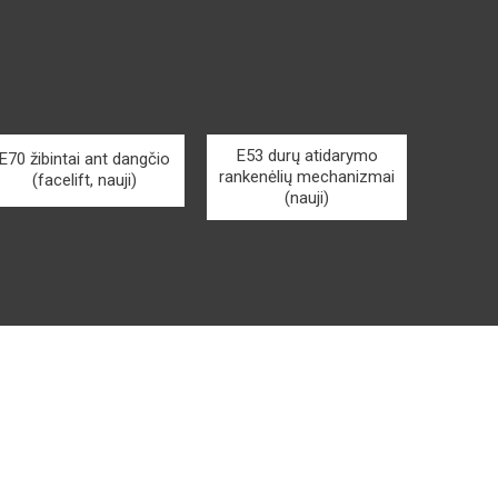
E53 durų atidarymo
E70 žibintai ant dangčio
rankenėlių mechanizmai
(facelift, nauji)
(nauji)