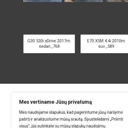
G30 530i xDrive 2017m.
E70 X5M 4.4i 2010m.
sedan_768
suv_589
Mes vertiname Jūsų privatumą
Mes naudojame slapukus, kad pagerintume jūsų naršymo
patirtį ir analizuotume mūsų srautą. Spustelėdami „Priimti
visus“, jūs sutinkate su mūsų slapukų naudojimu.