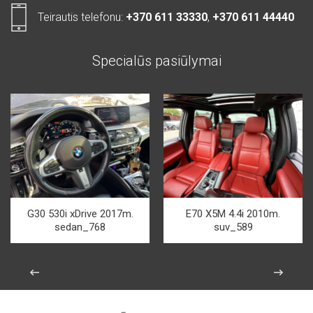
Teirautis telefonu:
+370 611 33330
,
+370 611 44440
Specialūs pasiūlymai
G30 530i xDrive 2017m.
E70 X5M 4.4i 2010m.
sedan_768
suv_589