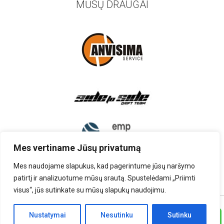
MŪSŲ DRAUGAI
Mes vertiname Jūsų privatumą
Mes naudojame slapukus, kad pagerintume jūsų naršymo
patirtį ir analizuotume mūsų srautą. Spustelėdami „Priimti
visus“, jūs sutinkate su mūsų slapukų naudojimu.
TEISĖS PRIKLAUSO UAB „AUTOARDYMAS”
Nustatymai
Nesutinku
Sutinku
Skambinti
SPRENDIMAS:
RINITEX