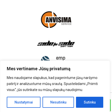
Mes vertiname Jūsų privatumą
Mes naudojame slapukus, kad pagerintume jūsų naršymo
patirtį ir analizuotume mūsų srautą. Spustelėdami „Priimti
visus“, jūs sutinkate su mūsų slapukų naudojimu.
TEISĖS PRIKLAUSO UAB „AUTOARDYMAS”
Nustatymai
Nesutinku
Sutinku
Skambinti
SPRENDIMAS:
RINITEX