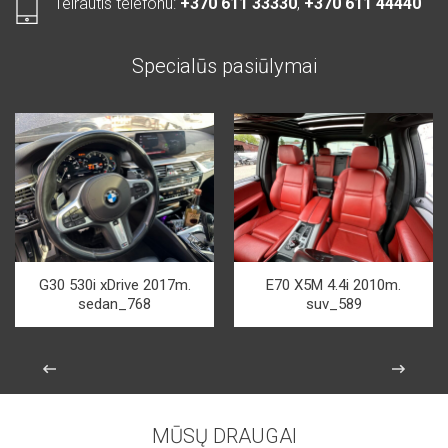
Teirautis telefonu:
+370 611 33330
,
+370 611 44440
Specialūs pasiūlymai
G30 530i xDrive 2017m.
E70 X5M 4.4i 2010m.
sedan_768
suv_589
MŪSŲ DRAUGAI