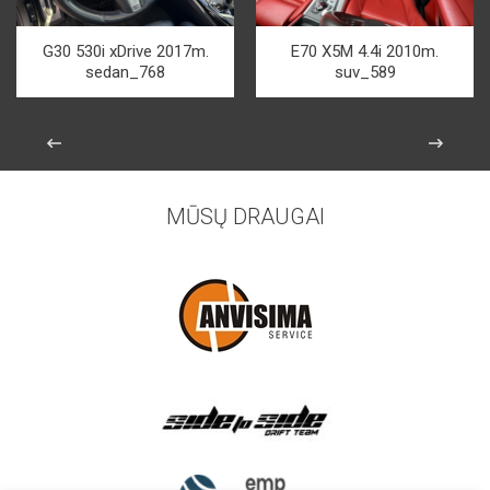
G30 530i xDrive 2017m.
E70 X5M 4.4i 2010m.
sedan_768
suv_589
MŪSŲ DRAUGAI