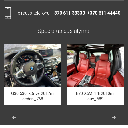
Teirautis telefonu:
+370 611 33330
,
+370 611 44440
Specialūs pasiūlymai
G30 530i xDrive 2017m.
E70 X5M 4.4i 2010m.
sedan_768
suv_589