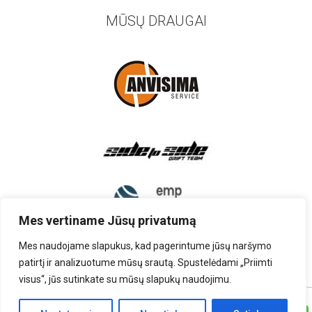
MŪSŲ DRAUGAI
Mes vertiname Jūsų privatumą
Mes naudojame slapukus, kad pagerintume jūsų naršymo
patirtį ir analizuotume mūsų srautą. Spustelėdami „Priimti
visus“, jūs sutinkate su mūsų slapukų naudojimu.
TEISĖS PRIKLAUSO UAB „AUTOARDYMAS”