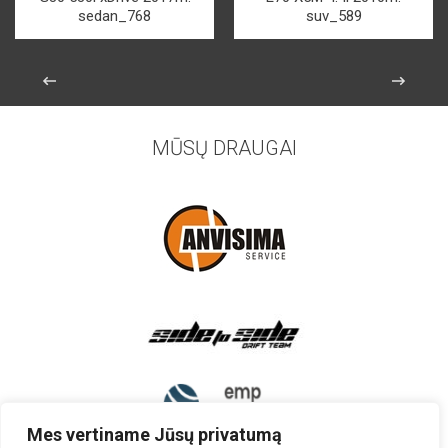
sedan_768
suv_589
MŪSŲ DRAUGAI
Mes vertiname Jūsų privatumą