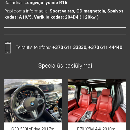
Ratlankiai:
Lengvojo lydinio R16
Papildoma informacija:
Sport vairas, CD magnetola, Spalvos
kodas: A19/5, Variklio kodas: 204D4 ( 120kw )
Teirautis telefonu:
+370 611 33330
,
+370 611 44440
Specialūs pasiūlymai
G30 530i xDrive 2017m.
E70 X5M 4.4i 2010m.