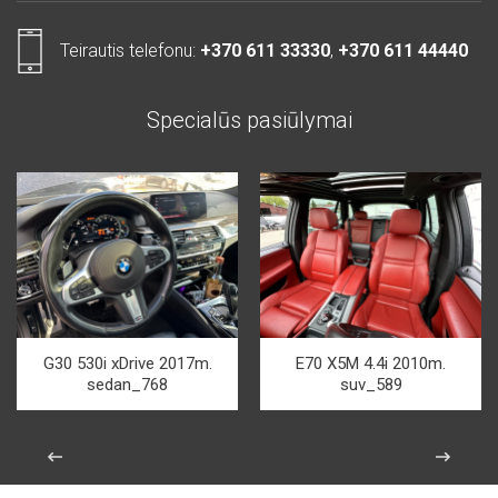
Teirautis telefonu:
+370 611 33330
,
+370 611 44440
Specialūs pasiūlymai
G30 530i xDrive 2017m.
E70 X5M 4.4i 2010m.
sedan_768
suv_589