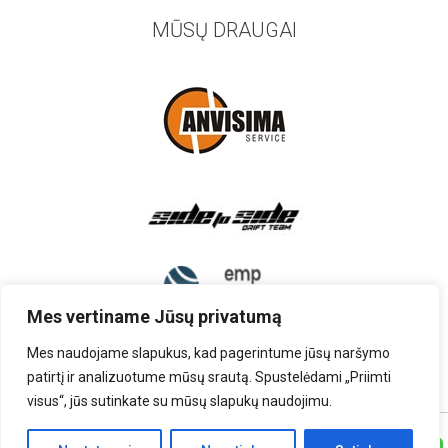
MŪSŲ DRAUGAI
Mes vertiname Jūsų privatumą
Mes naudojame slapukus, kad pagerintume jūsų naršymo
patirtį ir analizuotume mūsų srautą. Spustelėdami „Priimti
visus“, jūs sutinkate su mūsų slapukų naudojimu.
TEISĖS PRIKLAUSO UAB „AUTOARDYMAS”