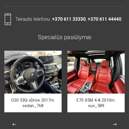
Teirautis telefonu:
+370 611 33330
,
+370 611 44440
Specialūs pasiūlymai
G30 530i xDrive 2017m.
E70 X5M 4.4i 2010m.
sedan_768
suv_589