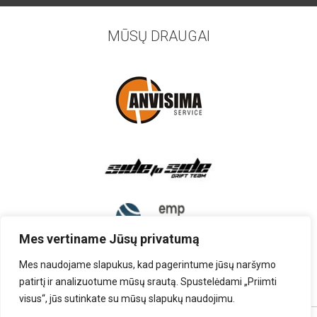
MŪSŲ DRAUGAI
Mes vertiname Jūsų privatumą
Mes naudojame slapukus, kad pagerintume jūsų naršymo
patirtį ir analizuotume mūsų srautą. Spustelėdami „Priimti
visus“, jūs sutinkate su mūsų slapukų naudojimu.