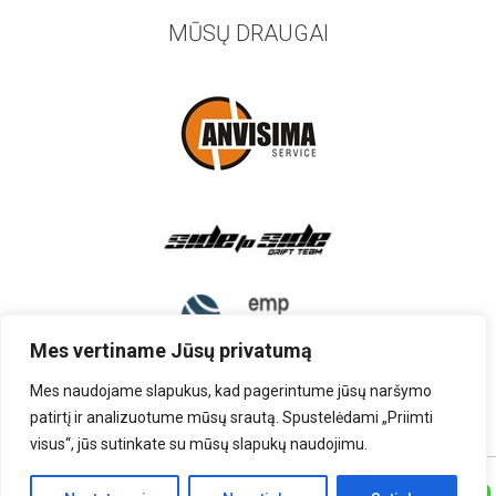
MŪSŲ DRAUGAI
Mes vertiname Jūsų privatumą
Mes naudojame slapukus, kad pagerintume jūsų naršymo
patirtį ir analizuotume mūsų srautą. Spustelėdami „Priimti
visus“, jūs sutinkate su mūsų slapukų naudojimu.
TEISĖS PRIKLAUSO UAB „AUTOARDYMAS”