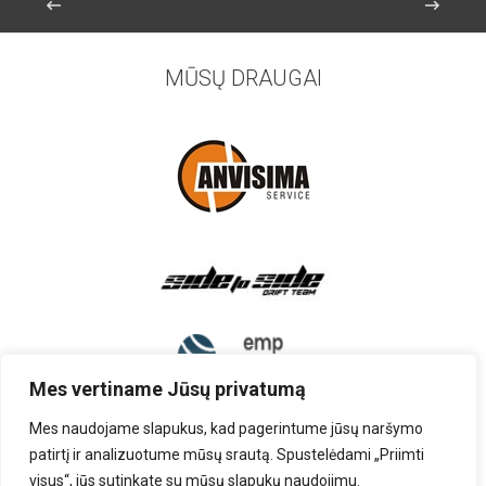
MŪSŲ DRAUGAI
Mes vertiname Jūsų privatumą
Mes naudojame slapukus, kad pagerintume jūsų naršymo
patirtį ir analizuotume mūsų srautą. Spustelėdami „Priimti
visus“, jūs sutinkate su mūsų slapukų naudojimu.