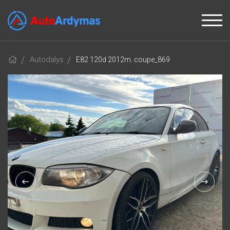
Autodalys
E82 120d 2012m. coupe_869