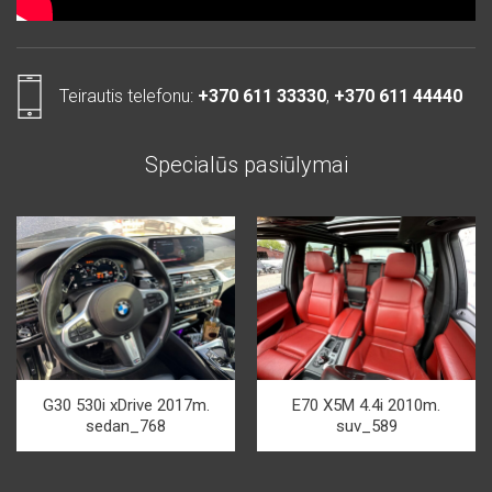
Teirautis telefonu:
+370 611 33330
,
+370 611 44440
Specialūs pasiūlymai
G30 530i xDrive 2017m.
E70 X5M 4.4i 2010m.
sedan_768
suv_589