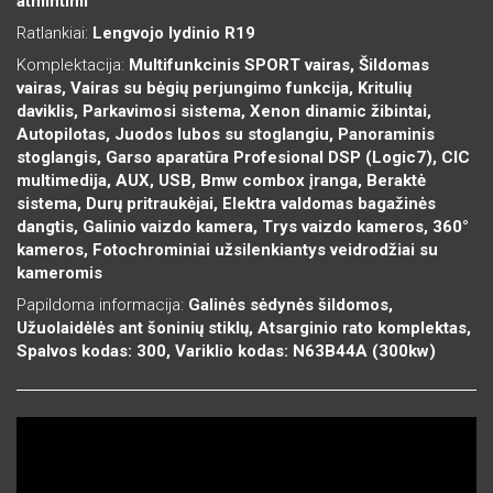
atmintimi
Ratlankiai:
Lengvojo lydinio R19
Komplektacija:
Multifunkcinis SPORT vairas, Šildomas
vairas, Vairas su bėgių perjungimo funkcija, Kritulių
daviklis, Parkavimosi sistema, Xenon dinamic žibintai,
Autopilotas, Juodos lubos su stoglangiu, Panoraminis
stoglangis, Garso aparatūra Profesional DSP (Logic7), CIC
multimedija, AUX, USB, Bmw combox įranga, Beraktė
sistema, Durų pritraukėjai, Elektra valdomas bagažinės
dangtis, Galinio vaizdo kamera, Trys vaizdo kameros, 360°
kameros, Fotochrominiai užsilenkiantys veidrodžiai su
kameromis
Papildoma informacija:
Galinės sėdynės šildomos,
Užuolaidėlės ant šoninių stiklų, Atsarginio rato komplektas,
Spalvos kodas: 300, Variklio kodas: N63B44A (300kw)