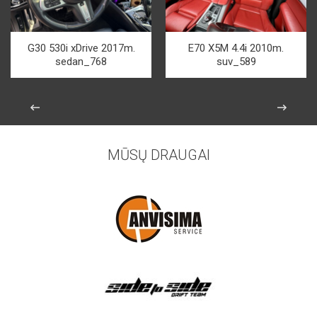
G30 530i xDrive 2017m.
E70 X5M 4.4i 2010m.
sedan_768
suv_589
MŪSŲ DRAUGAI