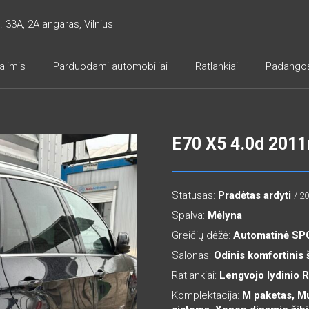
. 33A, 2A angaras, Vilnius
alimis
Parduodami automobiliai
Ratlankiai
Padango
E70 X5 4.0d 201
Statusas:
Pradėtas ardyti
/ 2
Spalva:
Mėlyna
Greičių dėžė:
Automatinė S
Salonas:
Odinis komfortinis 
Ratlankiai:
Lengvojo lydinio 
Komplektacija:
M paketas, Mul