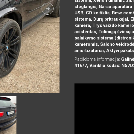
sistema, Xenon dinamic žibi
stoglangis, Garso aparatūra
USB, CD keitiklis, Bmw combo
sistema, Durų pritraukėjai, 
kamera, Trys vaizdo kamero
asistentas, Tolimųjų šviesų 
palaikymo sistema (distronik
kameromis, Salono veidrodėli
amortizatoriai, Aktyvi paka
Papildoma informacija:
Galin
416/7, Variklio kodas: N57