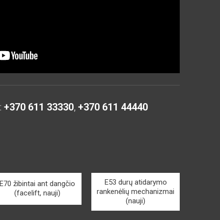
:
+370 611 33330
,
+370 611 44440
E53 durų atidarymo
E70 žibintai ant dangčio
rankenėlių mechanizmai
(facelift, nauji)
(nauji)