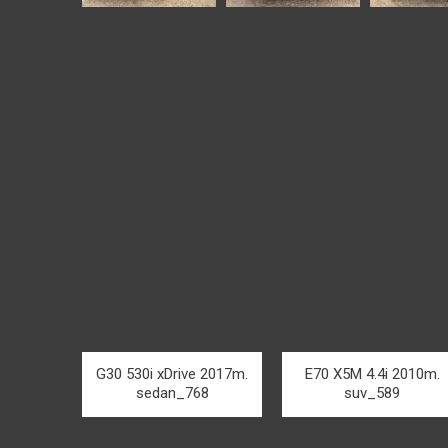
G30 530i xDrive 2017m.
E70 X5M 4.4i 2010m.
sedan_768
suv_589