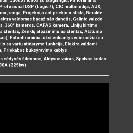
ntai, Juodos lubos su stoglangiu, Panoraminis
 Profesional DSP (Logic7), CIC multimedija, AUX,
x įranga, Projekcija ant priekinio stiklo, Beraktė
Elektra valdomas bagažinės dangtis, Galinio vaizdo
s, 360° kameros, CAFAS kamera, Linijų kirtimo
asistentas, Ženklų atpažinimo asistentas, Atstumo
as), Fotochrominiai užsilenkiantys veidrodžiai su
s su vartų atidarymo funkcija, Elektra valdomi
ba, Priekabos buksyravimo kablys
ės sėdynės šildomos, Aktyvus vairas, Spalvos kodas:
D30A (225kw)