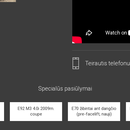
Teirautis telefonu
Specialūs pasiūlymai
E92 M3 4.0i 2009m.
E70 žibintai ant dangčio
coupe
(pre-facelift, nauji)