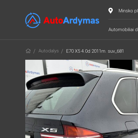
Minsko pl
Automobiliai d
Autodalys
E70 X5 4.0d 2011m. suv_681