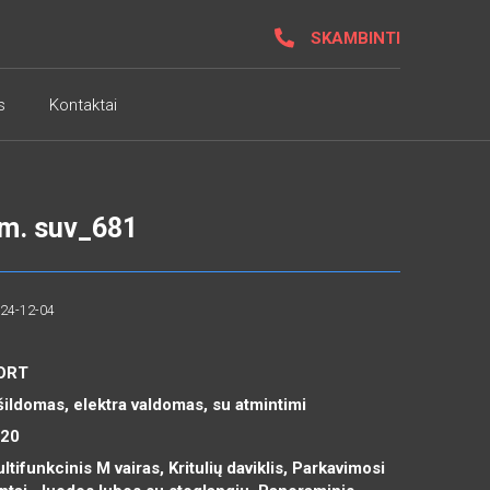
SKAMBINTI
s
Kontaktai
1m. suv_681
024-12-04
PORT
šildomas, elektra valdomas, su atmintimi
R20
tifunkcinis M vairas, Kritulių daviklis, Parkavimosi