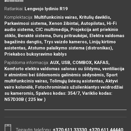
atmintimi
Ratlankiai:
Lengvojo lydinio R19
Komplektacija:
Multifunkcinis vairas, Kritulių daviklis,
Parkavimosi sistema, Xenon žibintai, Autopilotas, Hi-Fi
audio sistema, CIC multimedija, Projekcija ant priekinio
stiklo, Beraktė sistema, Durų pritraukėjai, Elektra valdomas
bagažinės dangtis, Trys vaizdo kameros, Linijų kirtimo
asistentas, Atstumo palaikymo sistema (distronikas),
Priekabos buksyravimo kablys
Papildoma informacija:
AUX, USB, COMBOX, KAFAS,
Komforto elektra valdomas salonas su šildymu, ventiliacija
ir atmintimi bei šildomomis galinėmis sėdynėmis, Sport
multifunkcinis vairas, Tolimųjų šviesų asistentas, Aktyvi
vairo kolonėlė, Fotochrominiais užsilenkiantys veidrodžiai
su kameromis, Spalvos kodas: 354/7, Variklio kodas:
N57D30B ( 225 kw )
Teirautis telefonu:
+370 611 33330
,
+370 611 44440