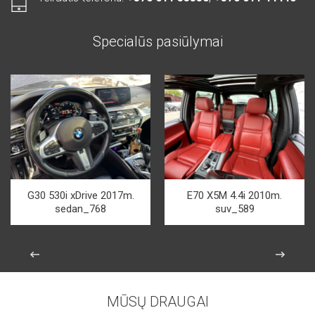
Specialūs pasiūlymai
G30 530i xDrive 2017m.
E70 X5M 4.4i 2010m.
sedan_768
suv_589
MŪSŲ DRAUGAI