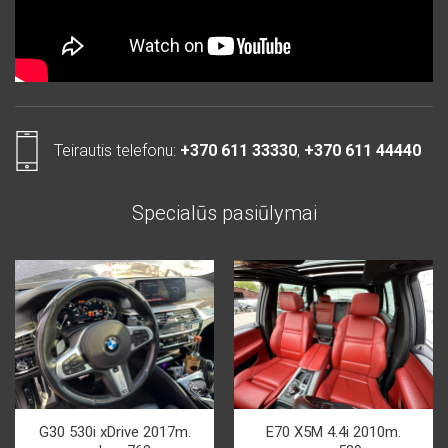
Teirautis telefonu:
+370 611 33330
,
+370 611 44440
Specialūs pasiūlymai
G30 530i xDrive 2017m.
E70 X5M 4.4i 2010m.