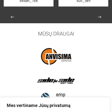
sedan_768
suv_589
MŪSŲ DRAUGAI
Mes vertiname Jūsų privatumą